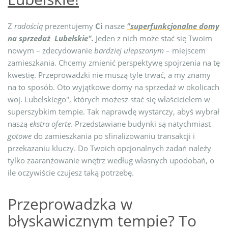
Z
radością
prezentujemy
Ci
nasze
"superfunkcjonalne domy
na sprzedaż Lubelskie"
.
Jeden z nich może stać się Twoim
nowym – zdecydowanie
bardziej ulepszonym
– miejscem
zamieszkania. Chcemy zmienić perspektywę spojrzenia na tę
kwestię. Przeprowadzki nie muszą tyle trwać, a my znamy
na to sposób. Oto wyjątkowe domy na sprzedaż w okolicach
woj. Lubelskiego", których możesz stać się właścicielem w
superszybkim tempie. Tak naprawdę wystarczy, abyś wybrał
naszą
ekstra ofertę
. Przedstawiane budynki są natychmiast
gotowe
do zamieszkania po sfinalizowaniu transakcji i
przekazaniu kluczy. Do Twoich opcjonalnych zadań należy
tylko zaaranżowanie wnętrz według własnych upodobań, o
ile oczywiście czujesz taką potrzebę.
Przeprowadzka w
błyskawicznym tempie? To