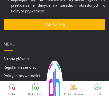
przetwarzanie danych na zasadach określonych w
Polityce prywatności
.
ZAPISZ SIĘ
MENU
Strona główna
Regulamin serwisu
Polityka prywatności
Aktualności
Oferta
Szukaj
Dodaj ofertę
Projekty domów
Ogród
Kontakt