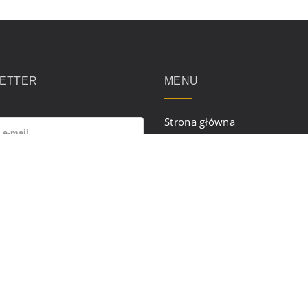
ETTER
MENU
Strona główna
Regulamin serwisu
isując się na newsletter,
Polityka prywatności
żasz zgodę na przetwarzanie
Aktualności
ych na zasadach określonych
lityce prywatności
.
Oferta
Kontakt
ZAPISZ SIĘ
Newsletter