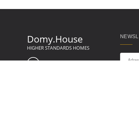
Domy.House
NEWSL
HIGHER STANDARDS HOMES
Zap
wyra
dan
w
Po