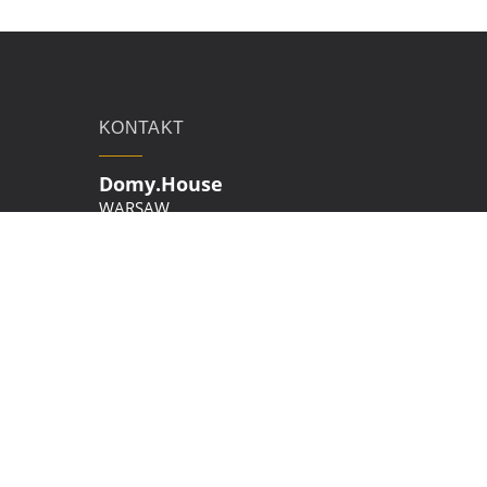
KONTAKT
Domy.House
WARSAW
Email:
453@domy.house